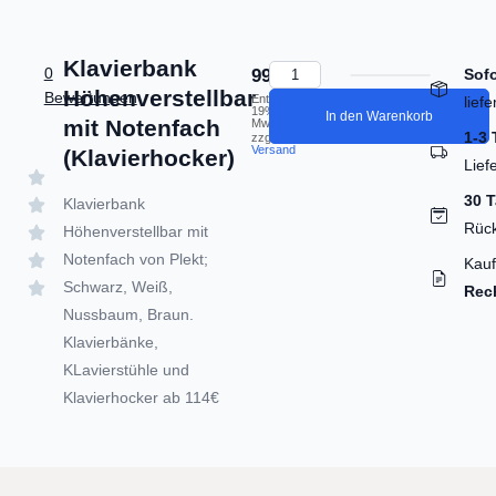
Klavierbank
0
99,00
€
Sofo
Höhenverstellbar
Bewertungen
Enthält
lief
19%
In den Warenkorb
mit Notenfach
MwSt.
1-3
zzgl.
Versand
(Klavierhocker)
Lief
30 
Klavierbank
Rüc
Höhenverstellbar mit
Notenfach von Plekt;
Kauf
Schwarz, Weiß,
Rec
Nussbaum, Braun.
Klavierbänke,
KLavierstühle und
Klavierhocker ab 114€