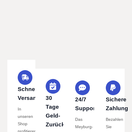
Schneller
Versand
30
24/7
Sichere
Tage
Support
Zahlung
In
Geld-
unseren
Das
Bezahlen
Shop
Zurück
Meyburg-
Sie
profitieren